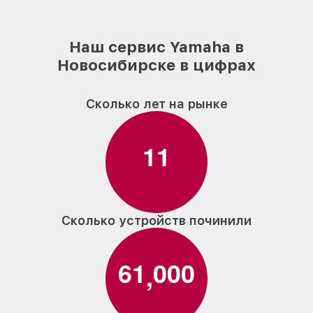
от 1000₽
Yamaha
Ремонт клавиш цифрового пианино
от 1800₽
Наш сервис Yamaha в
Yamaha
Новосибирске в цифрах
Замена клавиш и уплотнителей
от 1200₽
цифрового пианино Yamaha
Сколько лет на рынке
Чистка и профилактика
внутрикорпусная цифрового пианино
от 1500₽
Yamaha
1
1
Ремонт корпусных элементов
от 2000₽
цифрового пианино Yamaha
Восстановление после попадания влаги
от 1800₽
цифрового пианино Yamaha
Сколько устройств починили
Прошивка (Обновление ПО) цифрового
от 1200₽
пианино Yamaha
6
1
0
0
0
,
Замена стоковых потенциометров
от 2500₽
цифрового пианино Yamaha