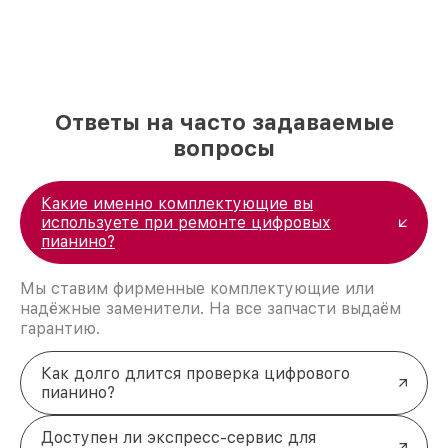
установленные детали.
Оригинальные запчасти
от производителя
Yamaha.
Оперативность
выполнения заказов без
потери качества.
Прозрачная стоимость
услуг и удобные
Ответы на часто задаваемые
способы оплаты.
вопросы
Ремонт цифровых пианино
Yamaha: ключевые работы
Профилактическая чистка и обслуживание
Какие именно комплектующие вы
внутренних механизмов для устранения пыли
используете при ремонте цифровых
и загрязнений.
пианино?
Ремонт клавиш и механизмов для
восстановления их чувствительности и
Мы ставим фирменные комплектующие или
корректной работы.
надёжные заменители. На все запчасти выдаём
Работы с токопроводящими резинками,
гарантию.
включая их чистку или замену.
Ремонт или замена внутренних динамиков
для устранения дефектов звучания.
Как долго длится проверка цифрового
Обновление программного обеспечения
пианино?
(прошивка) для корректной работы
устройства.
Доступен ли экспресс-сервис для