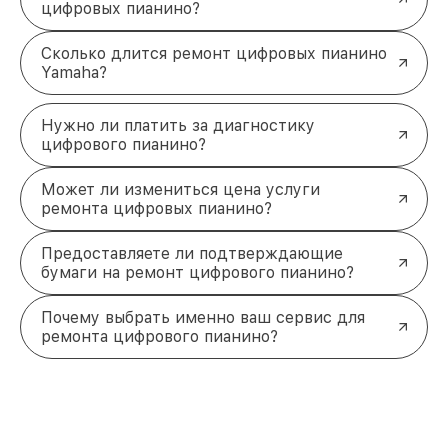
Профессиональный подход к
цифровых пианино?
восстановлению вашего
инструмента
Сколько длится ремонт цифровых пианино
Yamaha?
Оперативное обслуживание цифрового пианино
Yamaha обеспечит долгосрочную надежность
работы инструмента. Для записи на диагностику
Нужно ли платить за диагностику
или уточнения стоимости ремонта обращайтесь
цифрового пианино?
по телефону:
+7 (383) 202-18-57
. Сервисный
центр расположен по адресу:
ул. Фрунзе, 238,
Может ли измениться цена услуги
корп. 4
.
ремонта цифровых пианино?
Предоставляете ли подтверждающие
бумаги на ремонт цифрового пианино?
Почему выбрать именно ваш сервис для
ремонта цифрового пианино?