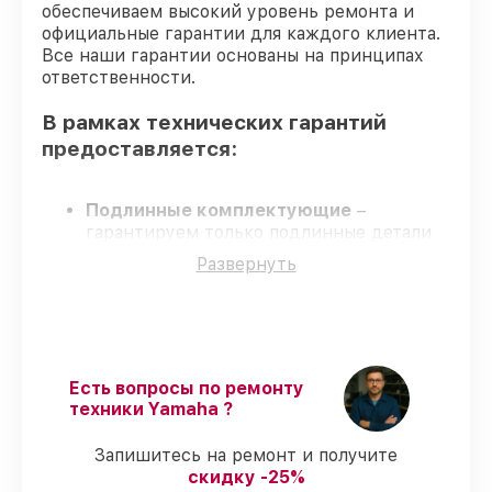
обеспечиваем высокий уровень ремонта и
официальные гарантии для каждого клиента.
Все наши гарантии основаны на принципах
ответственности.
В рамках технических гарантий
предоставляется:
Подлинные комплектующие
–
гарантируем только подлинные детали
для цифровых пианино.
Развернуть
Опытные мастера
– проверенные
специалисты с опытом и аттестацией.
Соблюдение сроков сервиса
– все
работы выполняются в оговоренные
сроки.
Сервис с гарантией
– сервис с полным
Есть вопросы по ремонту
гарантийным сопровождением.
техники Yamaha ?
Запишитесь на ремонт и получите
Гарантии на сервис цифровых
скидку -25%