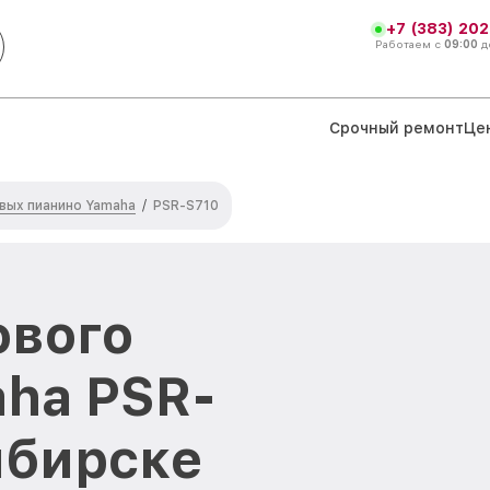
+7 (383) 202
Работаем с
09:00
д
Срочный ремонт
Це
вых пианино Yamaha
/
PSR-S710
ового
ha PSR-
ибирске