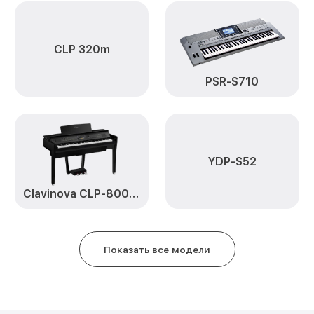
Yamaha
Ремонт корпусных элементов P
CLP 320m
Восстановление после попадан
PSR-S710
Yamaha
Прошивка (Обновление ПО) P-4
Замена стоковых потенциометр
YDP-S52
Yamaha
Clavinova CLP-800 Series
Показать все модели