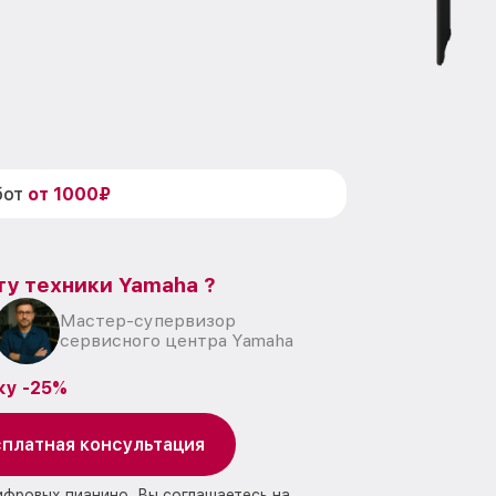
бот
от 1000₽
ту техники Yamaha ?
Мастер-супервизор
сервисного центра Yamaha
ку -25%
платная консультация
ифровых пианино, Вы соглашаетесь на