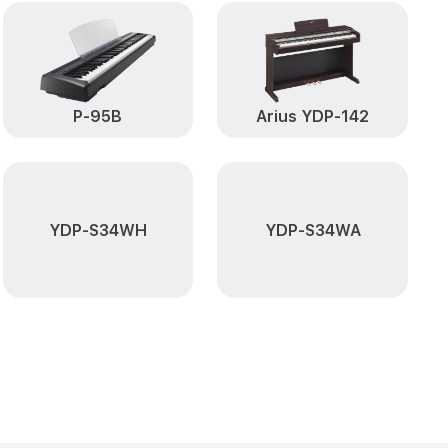
от 1500₽
Заказать
от 2000₽
-45 Yamaha
Заказать
ия влаги P-45
P-95B
Arius YDP-142
от 1800₽
Заказать
от 1200₽
5 Yamaha
Заказать
ов P-45
от 2500₽
Заказать
YDP-S34WH
YDP-S34WA