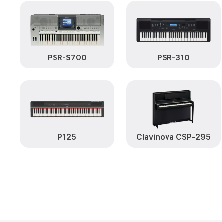
PSR-S700
PSR-310
P125
Clavinova CSP-295