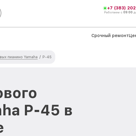
+7 (383) 202
Работаем с
09:00
д
Срочный ремонт
Це
вых пианино Yamaha
/
P-45
ового
ha P-45 в
е