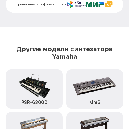
от 1500₽
Yamaha
Принимаем все формы оплаты
Чистка клавиатуры NP-V80 Yamaha
от 800₽
Ремонт клавиш NP-V80 Yamaha
от 1500₽
Замена клавиш и уплотнителей NP-V80
от 1000₽
Yamaha
Другие модели синтезатора
Чистка и профилактика
от 1200₽
Yamaha
внутрикорпусная NP-V80 Yamaha
Ремонт корпусных элементов NP-V80
от 1800₽
Yamaha
Восстановление после попадания влаги
от 1500₽
NP-V80 Yamaha
Прошивка (Обновление ПО) NP-V80
от 1000₽
PSR-63000
Mm6
Yamaha
Замена стоковых потенциометров NP-
от 2000₽
V80 Yamaha