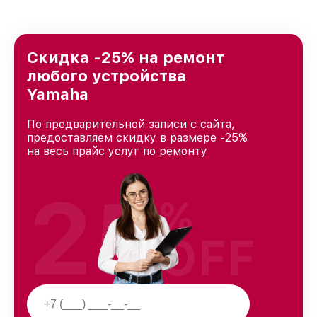
удовлетворен скоростью и качеством
предоставляемых услуг. Наша цель — стать
лучшим сервисным центром Yamaha в городе
Новосибирске, постоянно повышая уровень
Скидка -25% на ремонт
доверия и лояльности наших клиентов.
любого устройства
Yamaha
По предварительной записи с сайта,
предоставляем скидку в размере -25%
на весь прайс услуг по ремонту
25
%
OFF