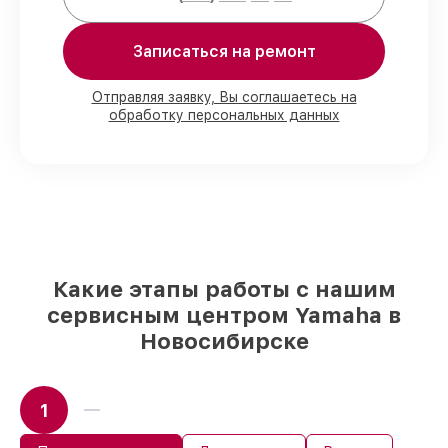
Мы гарантируем:
Записаться на ремонт
80%
работ в вашем присутствии
90%
комплектующих для синтезаторов
Отправляя заявку, Вы соглашаетесь на
обработку персональных данных
на складе или доступны для срочного
заказа
Подбор оригинальных комплектующих
и надежных реплик с возможностью
выбрать
– для любого бюджета
85%
работ быстро и без задержек, при
немедленном начале работ
Какие этапы работы с нашим
сервисным центром Yamaha в
Новосибирске
1