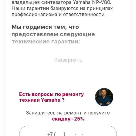
владельцев синтезатора Yamaha NP-V80.
Наши гарантии базируются на принципах
профессионализма и ответственности.
Мы гордимся тем, что
предоставляем следующие
технические гарантии:
Только фирменные комплектующие
–
Развернуть
гарантируем использование фирменных
запчастей для сервиса.
Сертифицированные инженеры
–
проверенные специалисты с опытом и
сертификацией.
Есть вопросы по ремонту
Точное соблюдение сроков
–
техники Yamaha ?
соблюдаем сроки починки синтезатора
NP-V80, согласованные с клиентом.
Запишитесь на ремонт и получите
Гарантийное обслуживание
– все
скидку -25%
работы по сервису проводятся с
официальной гарантией.